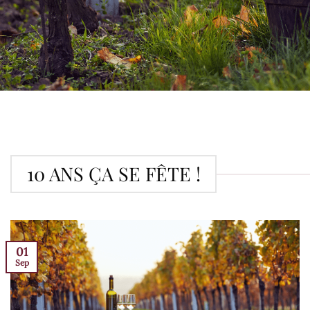
10 ANS ÇA SE FÊTE !
01
Sep