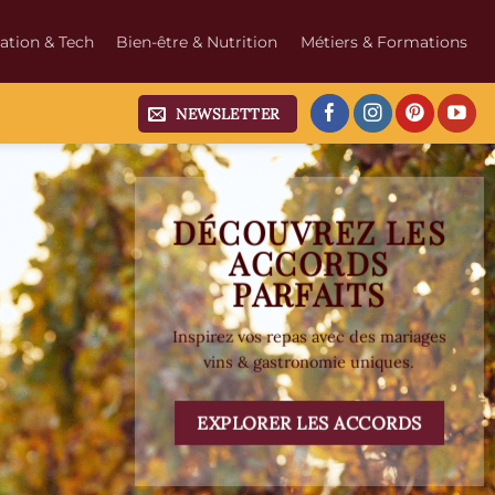
ation & Tech
Bien-être & Nutrition
Métiers & Formations
NEWSLETTER
DÉCOUVREZ LES
ACCORDS
PARFAITS
Inspirez vos repas avec des mariages
vins & gastronomie uniques.
EXPLORER LES ACCORDS