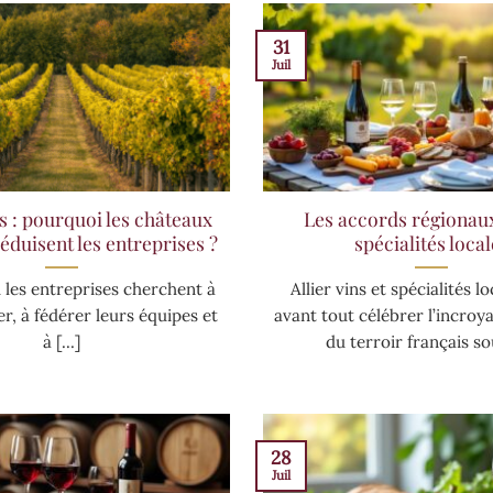
31
Juil
 : pourquoi les châteaux
Les accords régionaux 
éduisent les entreprises ?
spécialités local
ù les entreprises cherchent à
Allier vins et spécialités lo
, à fédérer leurs équipes et
avant tout célébrer l’incroya
à [...]
du terroir français sou
28
Juil