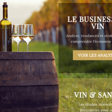
LE BUSINES
VIN
Analyse, tendances et stra
comprendre l’économie v
VOIR LES ANALY
VIN & SA
Les études, conseil
alternatives pour 