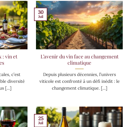
30
Juil
: vin et
L’avenir du vin face au changement
es
climatique
cales, c’est
Depuis plusieurs décennies, l’univers
ble diversité
viticole est confronté à un défi inédit : le
s [...]
changement climatique. [...]
25
Juil