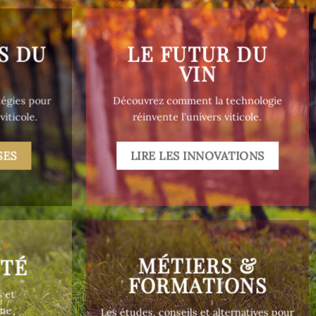
S DU
LE FUTUR DU
VIN
tégies pour
Découvrez comment la technologie
iticole.
réinvente l’univers viticole.
SES
LIRE LES INNOVATIONS
MÉTIERS &
NTÉ
FORMATIONS
s et
une
Les études, conseils et alternatives pour