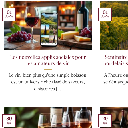
01
01
Août
Août
Les nouvelles applis sociales pour
Séminaires
les amateurs de vin
bordelais s
Le vin, bien plus qu’une simple boisson,
À l’heure o
est un univers riche tissé de saveurs,
se démarquer
d’histoires [...]
30
29
Juil
Juil