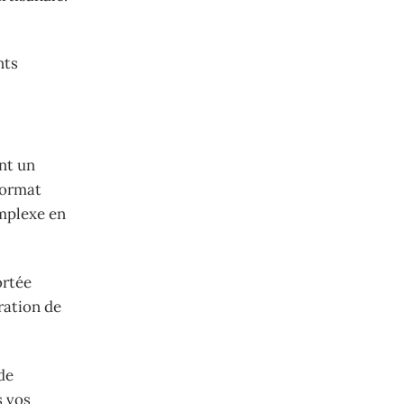
nts
nt un
format
omplexe en
ortée
ration de
de
s vos