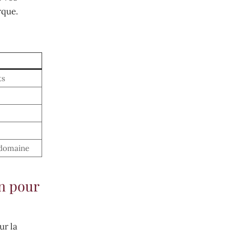
rque.
ts
 domaine
In pour
ur la