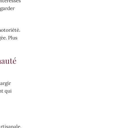
intéressés
egarder
notoriété.
ée. Plus
nauté
argir
nt qui
rtisanale.