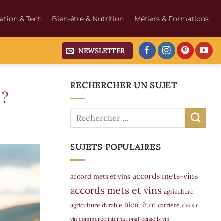
ation & Tech
Bien-être & Nutrition
Métiers & Formations
NEWSLETTER
RECHERCHER UN SUJET
 ?
SUJETS POPULAIRES
accords mets-vins
accord mets et vins
accords mets et vins
agriculture
bien-être
agriculture durable
carrière
choisir
vin
commerce international
conseils vin