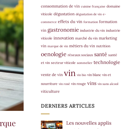
consommation de vin
domaine
cuisine française
dégustation
viticole
dégustation de vin
e-
effets du vin
formation
commerce
formation
gastronomie
vin
industrie du vin
industrie
innovation
marketing
viticole
marché du vin
vin
métiers du vin
nutrition
marque de vin
oenologie
santé
réseaux sociaux
santé
technologie
et vin
secteur viticole
sommelier
vin
vente de vin
vin blanc
vin et
vin bio
vins
nourriture
vin rouge
vin rosé
vin sans alcool
viticulture
DERNIERS ARTICLES
arque
Les nouvelles applis