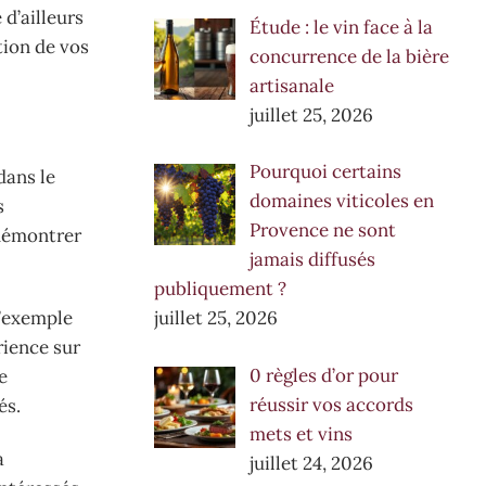
 d’ailleurs
Étude : le vin face à la
tion de vos
concurrence de la bière
artisanale
juillet 25, 2026
Pourquoi certains
dans le
domaines viticoles en
s
Provence ne sont
 démontrer
jamais diffusés
publiquement ?
l’exemple
juillet 25, 2026
rience sur
0 règles d’or pour
e
réussir vos accords
és.
mets et vins
a
juillet 24, 2026