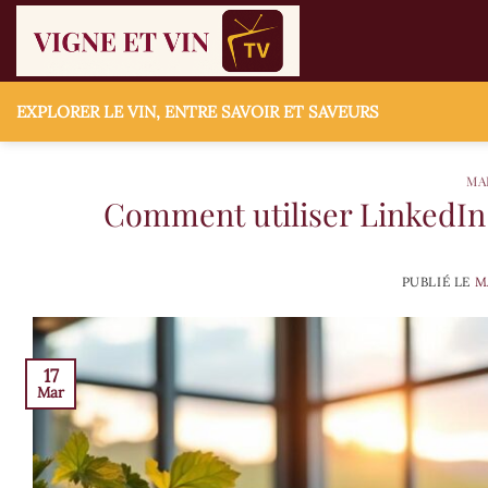
Passer
au
contenu
EXPLORER LE VIN, ENTRE SAVOIR ET SAVEURS
MA
Comment utiliser LinkedIn
PUBLIÉ LE
M
17
Mar